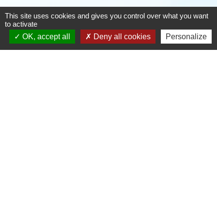
This site uses cookies and gives you control over what you want
Téléphone pour les urgences uniquement en
to activate
dehors des horaires d'ouverture de la mairie
OK, accept all
Deny all cookies
Personalize
06.25.42.48.37
Liens
Grand Périgueux
SMD3
Pépinière d'entreprises
Accueil Sud Ouest Coursac
Conseil Départemental de la Dordogne
Jumelage