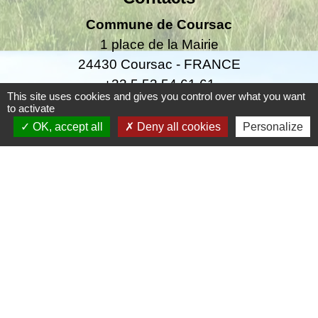
Commune de Coursac
1 place de la Mairie
24430 Coursac - FRANCE
+33 5 53 54 61 61
This site uses cookies and gives you control over what you want
to activate
Téléphone pour les urgences uniquement en
OK, accept all
Deny all cookies
Personalize
dehors des horaires d'ouverture de la mairie
06.25.42.48.37
Liens
Grand Périgueux
SMD3