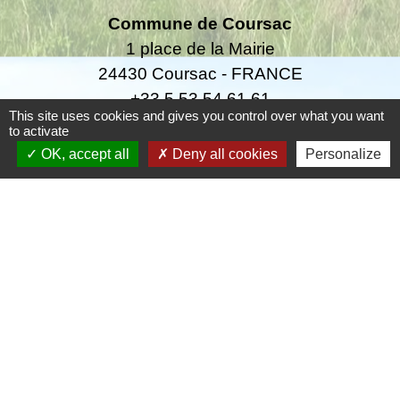
Commune de Coursac
1 place de la Mairie
24430 Coursac - FRANCE
+33 5 53 54 61 61
This site uses cookies and gives you control over what you want
to activate
Téléphone pour les urgences uniquement en
OK, accept all
Deny all cookies
Personalize
dehors des horaires d'ouverture de la mairie
06.25.42.48.37
Liens
Grand Périgueux
SMD3