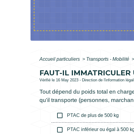
Accueil particuliers
>
Transports - Mobilité
FAUT-IL IMMATRICULER
Vérifié le 16 May 2023 - Direction de l'information léga
Tout dépend du poids total en charge
qu'il transporte (personnes, marchand
check_box_outline_blank
PTAC de plus de 500 kg
check_box_outline_blank
PTAC inférieur ou égal à 500 k