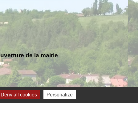
verture de la mairie
Deny all cookies
Personalize
Jumelage
ernelmont (Belgique)
anfare royale de Fernelmont