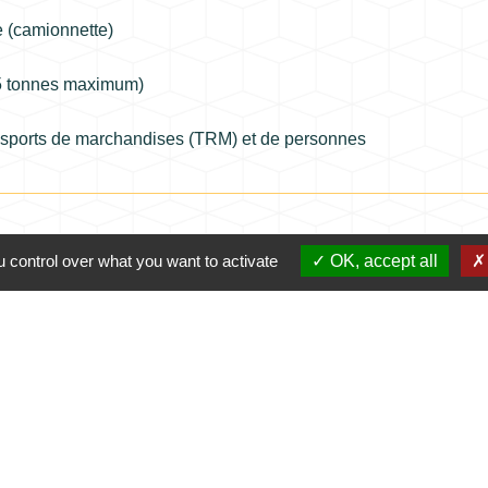
re (camionnette)
,5 tonnes maximum)
ansports de marchandises (TRM) et de personnes
 control over what you want to activate
OK, accept all
Contacts
Commune de Coursac
1 place de la Mairie
24430 Coursac - FRANCE
+33 5 53 54 61 61