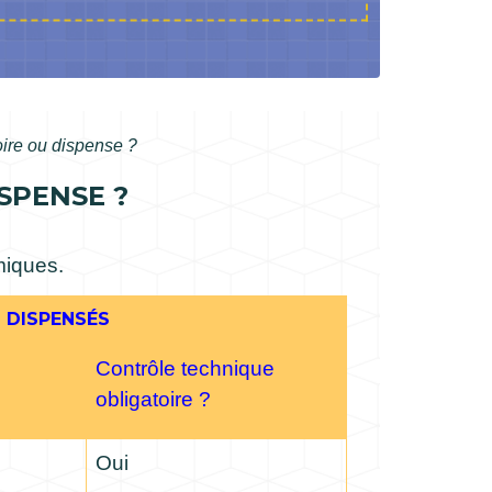
oire ou dispense ?
SPENSE ?
miques.
 DISPENSÉS
Contrôle technique
obligatoire ?
Oui