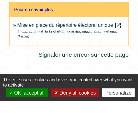
Pour en savoir plus
open_in_new
Mise en place du répertoire électoral unique
Institut national de la statistique et des études économiques
(Insee)
Signaler une erreur sur cette page
This site uses cookies and gives you control over what you want
to activate
Contacts
OK, accept all
Deny all cookies
Personalize
Commune de Coursac
1 place de la Mairie
24430 Coursac - FRANCE
+33 5 53 54 61 61