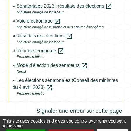
open_in_new
Sénatoriales 2023 : résultats des élections
Ministère chargé de l'intérieur
open_in_new
Vote électronique
Ministère chargé de l'Europe et des affaires étrangères
open_in_new
Résultats des élections
Ministère chargé de l'intérieur
open_in_new
Réforme territoriale
Première ministre
open_in_new
Mode d'élection des sénateurs
Sénat
Les élections sénatoriales (Conseil des ministres
open_in_new
du 4 avril 2023)
Première ministre
Signaler une erreur sur cette page
This site uses cookies and gives you control over what you want
to activate