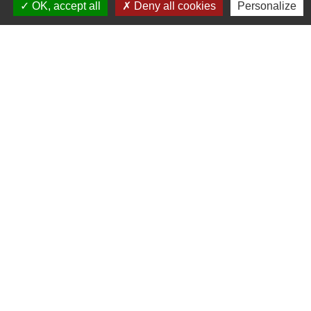
OK, accept all
Deny all cookies
Personalize
Contacts
Commune de Coursac
1 place de la Mairie
24430 Coursac - FRANCE
+33 5 53 54 61 61
Téléphone pour les urgences uniquement en
dehors des horaires d'ouverture de la mairie
06.25.42.48.37
Liens