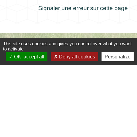
Signaler une erreur sur cette page
Contacts
This site uses cookies and gives you control over what you want
to activate
Commune de Coursac
OK, accept all
Deny all cookies
Personalize
1 place de la Mairie
24430 Coursac - FRANCE
+33 5 53 54 61 61
Téléphone pour les urgences uniquement en
dehors des horaires d'ouverture de la mairie
06.25.42.48.37