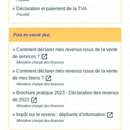
Déclaration et paiement de la TVA
Fiscalité
Pour en savoir plus
Comment déclarer mes revenus issus de la vente
open_in_new
de services ?
Ministère chargé des finances
Comment déclarer mes revenus issus de la vente
open_in_new
de mes biens ?
Ministère chargé des finances
Brochure pratique 2023 - Déclaration des revenus
open_in_new
de 2022
Ministère chargé des finances
open_in_new
Impôt sur le revenu : dépliants d'information
Ministère chargé des finances