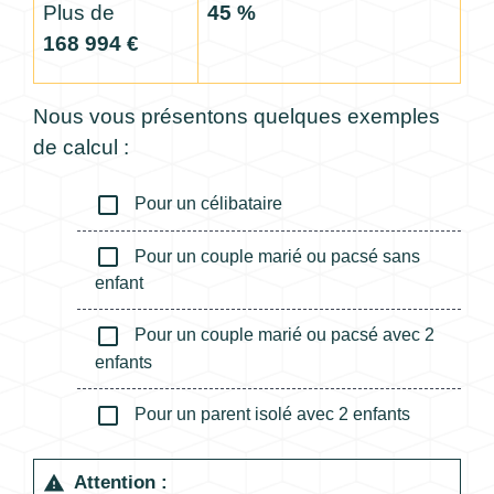
Plus de
45 %
168 994 €
Nous vous présentons quelques exemples
de calcul :
check_box_outline_blank
Pour un célibataire
check_box_outline_blank
Pour un couple marié ou pacsé sans
enfant
check_box_outline_blank
Pour un couple marié ou pacsé avec 2
enfants
check_box_outline_blank
Pour un parent isolé avec 2 enfants
Attention :
warning