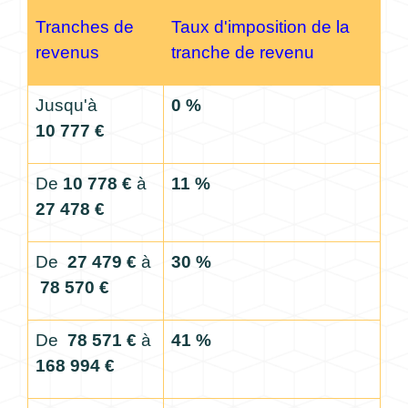
Tranches de
Taux d'imposition de la
revenus
tranche de revenu
Jusqu'à
0 %
10 777 €
De
10 778 €
à
11 %
27 478 €
De
27 479 €
à
30 %
78 570 €
De
78 571 €
à
41 %
168 994 €