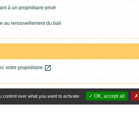
nt à un propriétaire privé
e au renouvellement du bail
open_in_new
ec votre propriétaire
 control over what you want to activate
OK, accept all
Contacts