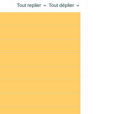
Tout replier
Tout déplier
keyboard_arrow_up
keyboard_arrow_down