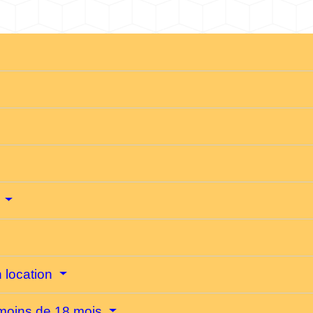
e
n location
 moins de 18 mois