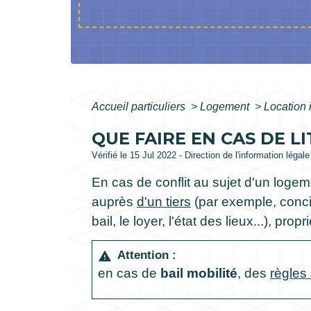
Accueil particuliers
>
Logement
>
Location 
QUE FAIRE EN CAS DE L
Vérifié le 15 Jul 2022 - Direction de l'information légal
En cas de conflit au sujet d'un logeme
auprès
d'un tiers
(par exemple, concili
bail, le loyer, l'état des lieux...), pro
Attention :
warning
en cas de
bail mobilité
, des
règles