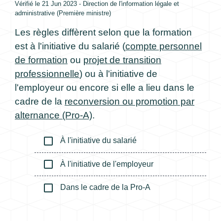
Vérifié le 21 Jun 2023 - Direction de l'information légale et
administrative (Première ministre)
Les règles diffèrent selon que la formation
est à l'initiative du salarié (
compte personnel
de formation
ou
projet de transition
professionnelle
) ou à l'initiative de
l'employeur ou encore si elle a lieu dans le
cadre de la
reconversion ou promotion par
alternance (Pro-A)
.
check_box_outline_blank
À l'initiative du salarié
check_box_outline_blank
À l'initiative de l'employeur
check_box_outline_blank
Dans le cadre de la Pro-A