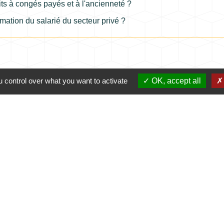
oits à congés payés et à l'ancienneté ?
ormation du salarié du secteur privé ?
 control over what you want to activate
OK, accept all
Contacts
Commune de Coursac
1 place de la Mairie
24430 Coursac - FRANCE
+33 5 53 54 61 61
urgences uniquement en dehors des horaires d'ou
06.25.42.48.37