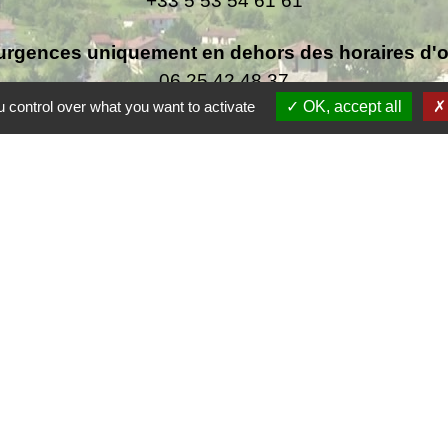
+33 5 53 54 61 61
urgences uniquement en dehors des horaires d'ou
06.25.42.48.37
 control over what you want to activate
OK, accept all
F
F
Co
rsac
 de la Dordogne
tique de confidentialité
-
Accessibilité
-
Plan du site