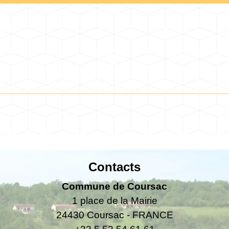
Contacts
Commune de Coursac
1 place de la Mairie
24430 Coursac - FRANCE