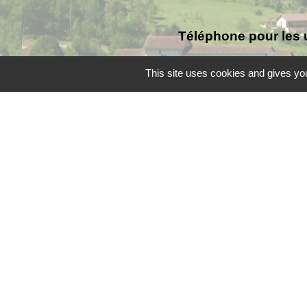
Téléphone pour les 
This site uses cookies and gives you
Liens
Grand Périgueux
SMD3
Pépinière d'entreprises
Accueil Sud Ouest Cou
Conseil Départemental
Mentions légales
-
Poli