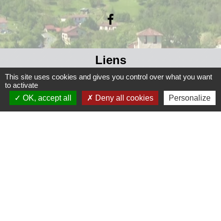
Liens
This site uses cookies and gives you control over what you want
Grand Périgueux
to activate
SMD3
OK, accept all
Deny all cookies
Personalize
Pépinière d'entreprises
Accueil Sud Ouest Coursac
Conseil Départemental de la Dordogne
Jumelage
Fernelmont (Belgique)
Fanfare royale de Fernelmont