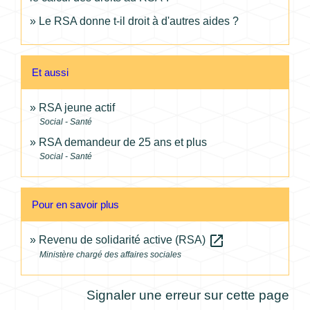
Le RSA donne t-il droit à d'autres aides ?
Et aussi
RSA jeune actif
Social - Santé
RSA demandeur de 25 ans et plus
Social - Santé
Pour en savoir plus
open_in_new
Revenu de solidarité active (RSA)
Ministère chargé des affaires sociales
Signaler une erreur sur cette page