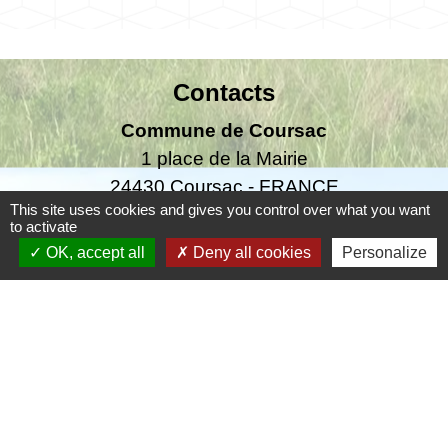
Contacts
Commune de Coursac
1 place de la Mairie
24430 Coursac - FRANCE
This site uses cookies and gives you control over what you want
+33 5 53 54 61 61
to activate
OK, accept all
Deny all cookies
Personalize
Téléphone pour les urgences uniquement en
dehors des horaires d'ouverture de la mairie
06.25.42.48.37