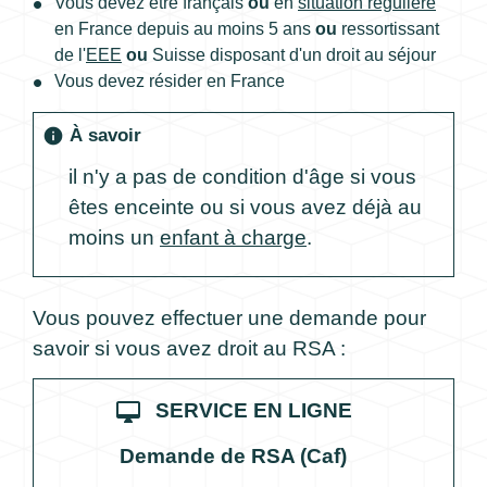
Vous devez être français
ou
en
situation régulière
en France depuis au moins 5 ans
ou
ressortissant
de l'
EEE
ou
Suisse disposant d'un droit au séjour
Vous devez résider en France
À savoir
info
il n'y a pas de condition d'âge si vous
êtes enceinte ou si vous avez déjà au
moins un
enfant à charge
.
Vous pouvez effectuer une demande pour
savoir si vous avez droit au RSA :
desktop_mac
SERVICE EN LIGNE
Demande de RSA (Caf)