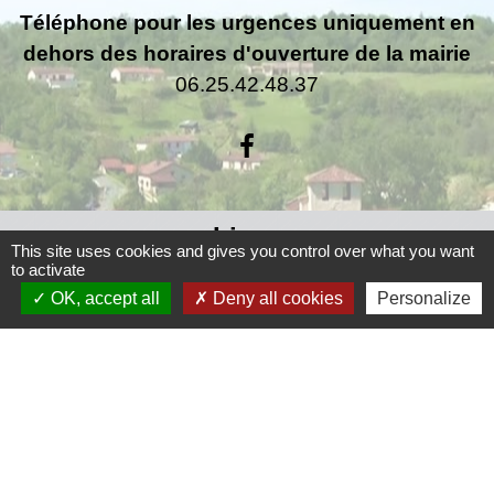
Téléphone pour les urgences uniquement en
dehors des horaires d'ouverture de la mairie
06.25.42.48.37
Liens
This site uses cookies and gives you control over what you want
to activate
Grand Périgueux
OK, accept all
Deny all cookies
Personalize
SMD3
Pépinière d'entreprises
Accueil Sud Ouest Coursac
Conseil Départemental de la Dordogne
Jumelage