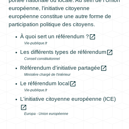
portée nationale ou locale. Au sein de l'Union
européenne, l'initiative citoyenne
européenne constitue une autre forme de
participation politique des citoyens.
open_in_new
À quoi sert un référendum ?
Vie-publique.fr
open_in_new
Les différents types de référendum
Conseil constitutionnel
open_in_new
Référendum d'initiative partagée
Ministère chargé de l'intérieur
open_in_new
Le référendum local
Vie-publique.fr
L'initiative citoyenne européenne (ICE)
open_in_new
Europa - Union européenne