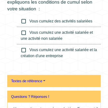
expliquons les conditions de cumul selon
votre situation :
check_box_outline_blank
Vous cumulez des activités salariées
check_box_outline_blank
Vous cumulez une activité salariée et
une activité non salariée
check_box_outline_blank
Vous cumulez une activité salariée et la
création d'une entreprise
Textes de référence
Questions ? Réponses !