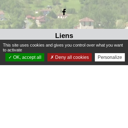
Liens
This site uses cookies and gives you control over what you want
Grand Périgueux
to activate
SMD3
OK, accept all
Deny all cookies
Personalize
Pépinière d'entreprises
Accueil Sud Ouest Coursac
Conseil Départemental de la Dordogne
Jumelage
Fernelmont (Belgique)
Fanfare royale de Fernelmont