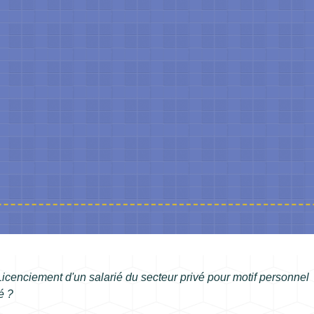
Licenciement d'un salarié du secteur privé pour motif personnel
é ?