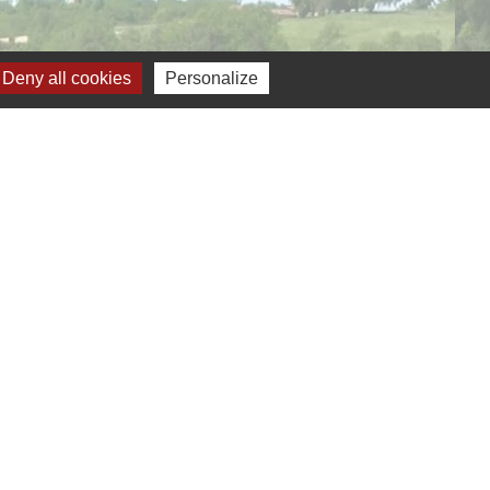
Deny all cookies
Personalize
verture de la mairie
Jumelage
ernelmont (Belgique)
anfare royale de Fernelmont
lfelice (Italie)