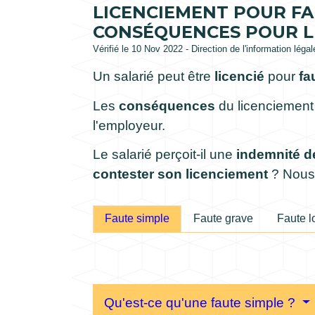
LICENCIEMENT POUR FA
CONSÉQUENCES POUR LE
Vérifié le 10 Nov 2022 - Direction de l'information léga
Un salarié peut être
licencié
pour
fa
Les
conséquences
du licenciement 
l'employeur.
Le salarié perçoit-il une
indemnité d
contester son licenciement
? Nous 
Faute simple
Faute grave
Faute l
Qu'est-ce qu'une faute simple ?