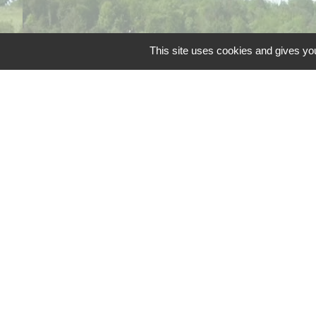
This site uses cookies and gives you
Téléphone pour les 
Liens
Grand Périgueux
SMD3
Pépinière d'entreprises
Accueil Sud Ouest Cou