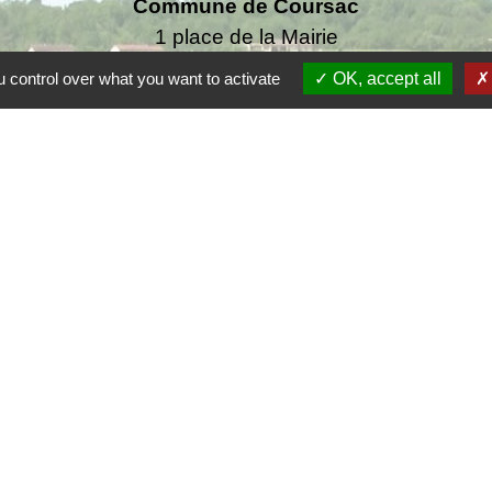
Commune de Coursac
1 place de la Mairie
24430 Coursac - FRANCE
 control over what you want to activate
OK, accept all
+33 5 53 54 61 61
urgences uniquement en dehors des horaires d'ou
06.25.42.48.37
F
F
Co
rsac