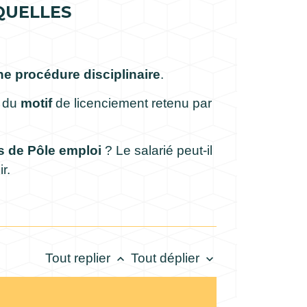
QUELLES
ne procédure disciplinaire
.
n du
motif
de licenciement retenu par
s de Pôle emploi
? Le salarié peut-il
r.
Tout replier
Tout déplier
keyboard_arrow_up
keyboard_arrow_down