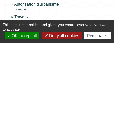
Autorisation d'urbanisme
Logement
Travaux
Logement
This site uses cookies and gives you control over what you want
to activate
Récupération de l'eau de pluie
Logement
OK, accept all
Deny all cookies
Personalize
Assainissement des eaux usées domestiques
Logement
Comment faire si...
J'achète un logement
Signaler une erreur sur cette page