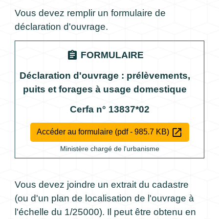
Vous devez remplir un formulaire de
déclaration d'ouvrage.
assignment
FORMULAIRE
Déclaration d'ouvrage : prélèvements,
puits et forages à usage domestique
Cerfa n° 13837*02
open_in_new
Accéder au formulaire (pdf - 985.7 KB)
Ministère chargé de l'urbanisme
Vous devez joindre un extrait du cadastre
(ou d'un plan de localisation de l'ouvrage à
l'échelle du 1/25000). Il peut être obtenu en