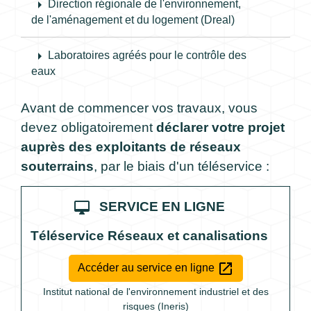
arrow_right
Direction régionale de l'environnement,
de l'aménagement et du logement (Dreal)
arrow_right
Laboratoires agréés pour le contrôle des
eaux
Avant de commencer vos travaux, vous
devez obligatoirement
déclarer votre projet
auprès des exploitants de réseaux
souterrains
, par le biais d'un téléservice :
desktop_mac
SERVICE EN LIGNE
Téléservice Réseaux et canalisations
open_in_new
Accéder au service en ligne
Institut national de l'environnement industriel et des
risques (Ineris)