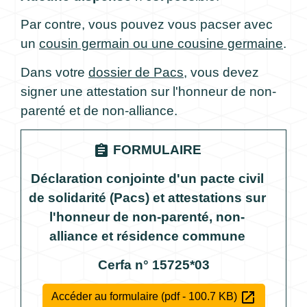
Par contre, vous pouvez vous pacser avec
un
cousin germain ou une cousine germaine
.
Dans votre
dossier de Pacs
, vous devez
signer une attestation sur l'honneur de non-
parenté et de non-alliance.
assignment
FORMULAIRE
Déclaration conjointe d'un pacte civil
de solidarité (Pacs) et attestations sur
l'honneur de non-parenté, non-
alliance et résidence commune
Cerfa n° 15725*03
open_in_new
Accéder au formulaire (pdf - 100.7 KB)