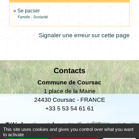
Se pacser
Famille - Scolarité
Signaler une erreur sur cette page
Contacts
Commune de Coursac
1 place de la Mairie
24430 Coursac - FRANCE
+33 5 53 54 61 61
Téléphone pour les urgences uniquement en
This site uses cookies and gives you control over what you want
dehors des horaires d'ouverture de la mairie
to activate