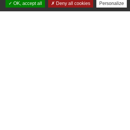
06.25.42.48.37
OK, accept all
Deny all cookies
Personalize
Liens
Grand Périgueux
SMD3
Pépinière d'entreprises
Accueil Sud Ouest Coursac
Conseil Départemental de la Dordogne
Jumelage
Fernelmont (Belgique)
Fanfare royale de Fernelmont