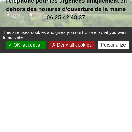
Téléphone pour les urgences uniquement en
dehors des horaires d'ouverture de la mairie
06.25.42.48.37
This site uses cookies and gives you control over what you want
to activate
OK, accept all
Deny all cookies
Personalize
Liens
Grand Périgueux
SMD3
Pépinière d'entreprises
Accueil Sud Ouest Coursac
Conseil Départemental de la Dordogne
Jumelage
Fernelmont (Belgique)