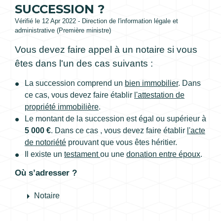
SUCCESSION ?
Vérifié le 12 Apr 2022 - Direction de l'information légale et
administrative (Première ministre)
Vous devez faire appel à un notaire si vous
êtes dans l'un des cas suivants :
La succession comprend un
bien immobilier
. Dans
ce cas, vous devez faire établir
l'attestation de
propriété immobilière
.
Le montant de la succession est égal ou supérieur à
5 000 €
. Dans ce cas , vous devez faire établir
l'acte
de notoriété
prouvant que vous êtes héritier.
Il existe un
testament
ou une
donation entre époux
.
Où s’adresser ?
arrow_right
Notaire