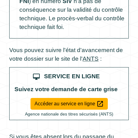
FNI
) en numéro
SIV
n'a pas de
conséquence sur la validité du contrôle
technique. Le procès-verbal du contrôle
technique fait foi.
Vous pouvez suivre l'état d'avancement de
votre dossier sur le site de l'
ANTS
:
desktop_mac
SERVICE EN LIGNE
Suivez votre demande de carte grise
open_in_new
Accéder au service en ligne
Agence nationale des titres sécurisés (ANTS)
Si vous êtes absent lors du passage du