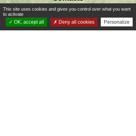
Commune de Coursac
This site uses cookies and gives you control over what you want
to activate
1 place de la Mairie
OK, accept all
Deny all cookies
Personalize
24430 Coursac - FRANCE
+33 5 53 54 61 61
Téléphone pour les urgences uniquement en
dehors des horaires d'ouverture de la mairie
06.25.42.48.37
Liens
Grand Périgueux
SMD3