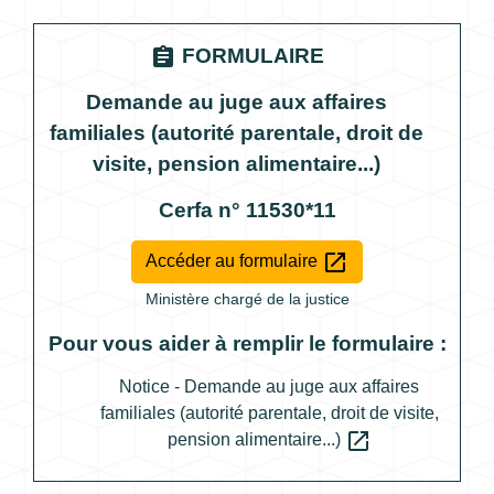
assignment
FORMULAIRE
Demande au juge aux affaires
familiales (autorité parentale, droit de
visite, pension alimentaire...)
Cerfa n° 11530*11
open_in_new
Accéder au formulaire
Ministère chargé de la justice
Pour vous aider à remplir le formulaire :
Notice - Demande au juge aux affaires
familiales (autorité parentale, droit de visite,
open_in_new
pension alimentaire...)