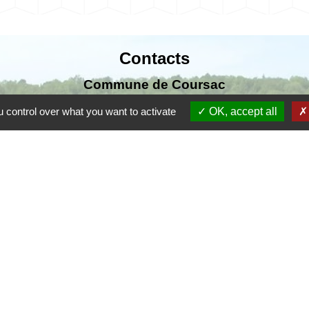
Contacts
Commune de Coursac
1 place de la Mairie
 control over what you want to activate
OK, accept all
24430 Coursac - FRANCE
+33 5 53 54 61 61
urgences uniquement en dehors des horaires d'ou
06.25.42.48.37