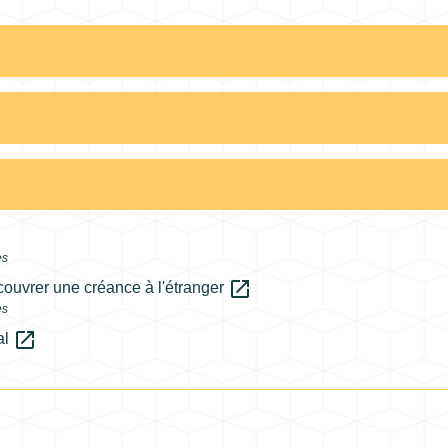
es
open_in_new
ouvrer une créance à l'étranger
es
open_in_new
al