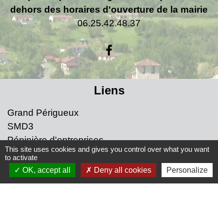
dehors des horaires d'ouverture de la mairie
06.25.42.48.37
Liens
Grand Périgueux
SMD3
Pépinière d'entreprises
This site uses cookies and gives you control over what you want
Accueil Sud Ouest Coursac
to activate
Conseil Départemental de la Dordogne
OK, accept all
Deny all cookies
Personalize
Jumelage
Fernelmont (Belgique)