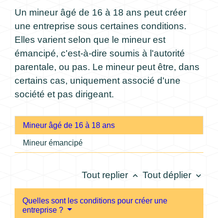
Un mineur âgé de 16 à 18 ans peut créer
une entreprise sous certaines conditions.
Elles varient selon que le mineur est
émancipé, c'est-à-dire soumis à l'autorité
parentale, ou pas. Le mineur peut être, dans
certains cas, uniquement associé d'une
société et pas dirigeant.
Mineur âgé de 16 à 18 ans
Mineur émancipé
Tout replier
Tout déplier
keyboard_arrow_up
keyboard_arrow_down
Quelles sont les conditions pour créer une
entreprise ?