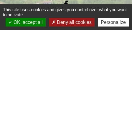
This site uses cookies and gives you control over what you want
to activate
OK, accept all
Deny all cookies
Personalize
Liens
Grand Périgueux
SMD3
Pépinière d'entreprises
Accueil Sud Ouest Coursac
Conseil Départemental de la Dordogne
Jumelage
Fernelmont (Belgique)
Fanfare royale de Fernelmont
Colfelice (Italie)