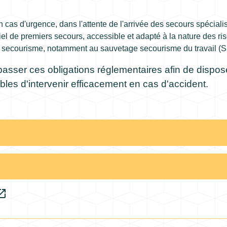
n cas d'urgence, dans l'attente de l'arrivée des secours spécialis
iel de premiers secours, accessible et adapté à la nature des ri
u secourisme, notamment au sauvetage secourisme du travail (SS
sser ces obligations réglementaires afin de dispo
bles d'intervenir efficacement en cas d'accident.
_in_new