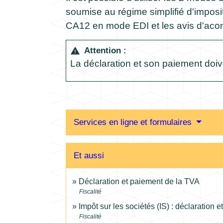
soumise au régime simplifié d'imposi
CA12 en mode EDI et les avis d'aco
Attention :
warning
La déclaration et son paiement doi
Services en ligne et formulaires
Et aussi
Déclaration et paiement de la TVA
Fiscalité
Impôt sur les sociétés (IS) : déclaration 
Fiscalité