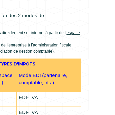
ser un des 2 modes de
irectement sur internet à partir de l'
espace
 l'entreprise à l'administration fiscale. Il
ociation de gestion comptable).
TYPES D'IMPÔTS
space
Mode EDI (partenaire,
l)
comptable, etc.)
EDI-TVA
EDI-TVA