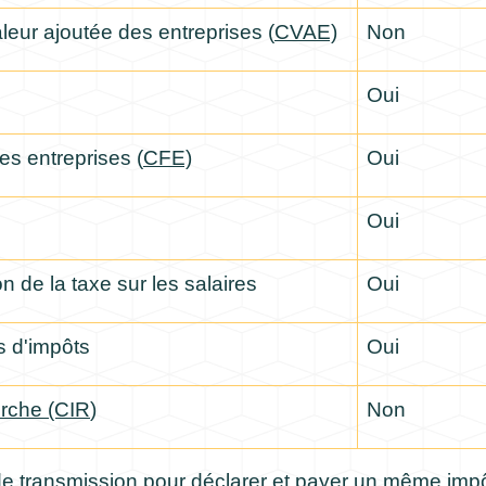
aleur ajoutée des entreprises (
CVAE)
Non
Oui
es entreprises (
CFE)
Oui
Oui
n de la taxe sur les salaires
Oui
s d'impôts
Oui
erche (CIR
)
Non
es de transmission pour déclarer et payer un même imp