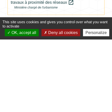
open_in_new
travaux à proximité des réseaux
Ministère chargé de l'urbanisme
Signaler une erreur sur cette page
This site uses cookies and gives you control over what you want
to activate
OK, accept all
Deny all cookies
Personalize
Contacts
Commune de Coursac
1 place de la Mairie
24430 Coursac - FRANCE
+33 5 53 54 61 61
Téléphone pour les urgences uniquement en
dehors des horaires d'ouverture de la mairie
06.25.42.48.37