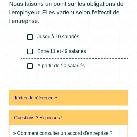
Nous faisons un point sur les obligations de
l'employeur. Elles varient selon l'effectif de
l'entreprise.
check_box_outline_blank
Jusqu'à 10 salariés
check_box_outline_blank
Entre 11 et 49 salariés
check_box_outline_blank
À partir de 50 salariés
Textes de référence
Questions ? Réponses !
Comment consulter un accord d'entreprise ?