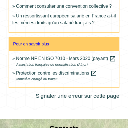
Comment consulter une convention collective ?
Un ressortissant européen salarié en France a-t-il
les mêmes droits qu'un salarié français ?
Pour en savoir plus
open_in_new
Norme NF EN ISO 7010 - Mars 2020 (payant)
Association française de normalisation (Afnor)
open_in_new
Protection contre les discriminations
Ministère chargé du travail
Signaler une erreur sur cette page