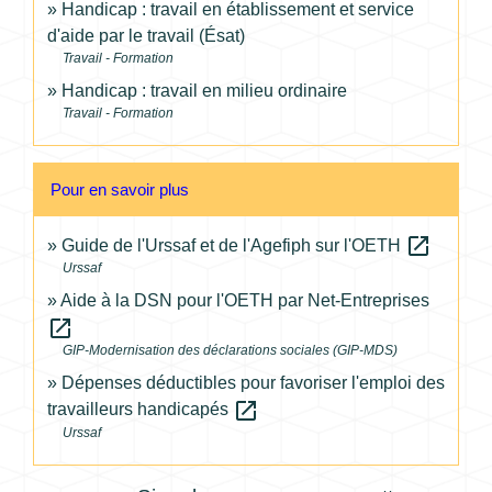
Handicap : travail en établissement et service
d'aide par le travail (Ésat)
Travail - Formation
Handicap : travail en milieu ordinaire
Travail - Formation
Pour en savoir plus
open_in_new
Guide de l'Urssaf et de l'Agefiph sur l'OETH
Urssaf
Aide à la DSN pour l'OETH par Net-Entreprises
open_in_new
GIP-Modernisation des déclarations sociales (GIP-MDS)
Dépenses déductibles pour favoriser l'emploi des
open_in_new
travailleurs handicapés
Urssaf