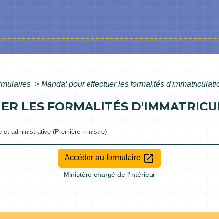
ormulaires
>
Mandat pour effectuer les formalités d'immatriculati
ER LES FORMALITÉS D'IMMATRICU
le et administrative (Première ministre)
open_in_new
Accéder au formulaire
Ministère chargé de l'intérieur