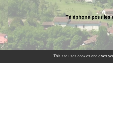
Téléphone pour les 
This site uses cookies and gives you
Liens
Grand Périgueux
SMD3
Pépinière d'entreprises
Accueil Sud Ouest Cou
Conseil Départemental