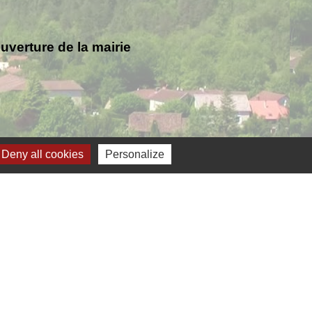
verture de la mairie
Deny all cookies
Personalize
Jumelage
ernelmont (Belgique)
anfare royale de Fernelmont
lfelice (Italie)