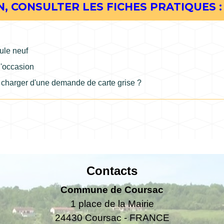
, CONSULTER LES FICHES PRATIQUES :
cule neuf
d'occasion
e charger d'une demande de carte grise ?
Contacts
Commune de Coursac
1 place de la Mairie
24430 Coursac - FRANCE