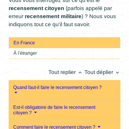
Vous vous interrogez sur ce qu'est le
recensement citoyen
(parfois appelé par
erreur
recensement militaire
) ? Nous vous
indiquons tout ce qu'il faut savoir.
En France
À l'étranger
Tout replier
Tout déplier
keyboard_arrow_up
keyboard_arrow_down
Quand faut-il faire le recensement citoyen ?
Est-il obligatoire de faire le recensement
citoyen ?
Comment faire le recensement citoyen ?