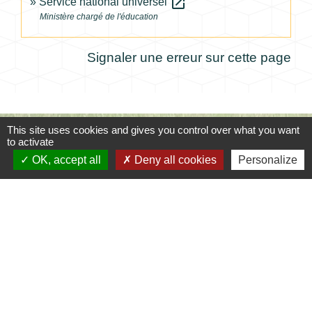
open_in_new
Service national universel
Ministère chargé de l'éducation
Signaler une erreur sur cette page
This site uses cookies and gives you control over what you want
Contacts
to activate
OK, accept all
Deny all cookies
Personalize
Commune de Coursac
1 place de la Mairie
24430 Coursac - FRANCE
+33 5 53 54 61 61
Téléphone pour les urgences uniquement en
dehors des horaires d'ouverture de la mairie
06.25.42.48.37