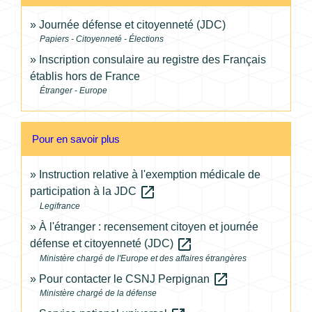
Journée défense et citoyenneté (JDC)
Papiers - Citoyenneté - Élections
Inscription consulaire au registre des Français
établis hors de France
Étranger - Europe
Pour en savoir plus
Instruction relative à l'exemption médicale de
open_in_new
participation à la JDC
Legifrance
À l'étranger : recensement citoyen et journée
open_in_new
défense et citoyenneté (JDC)
Ministère chargé de l'Europe et des affaires étrangères
open_in_new
Pour contacter le CSNJ Perpignan
Ministère chargé de la défense