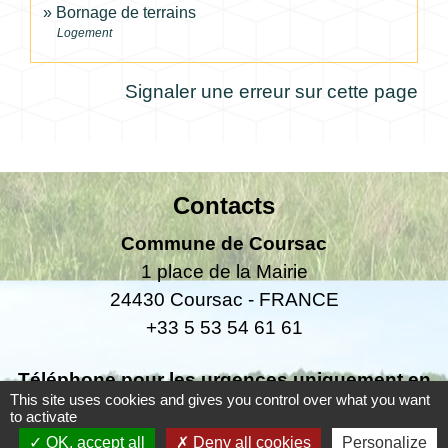
Bornage de terrains
Logement
Signaler une erreur sur cette page
Contacts
Commune de Coursac
1 place de la Mairie
24430 Coursac - FRANCE
+33 5 53 54 61 61
Téléphone pour les urgences uniquement en
This site uses cookies and gives you control over what you want
dehors des horaires d'ouverture de la mairie
to activate
06.25.42.48.37
OK, accept all
Deny all cookies
Personalize