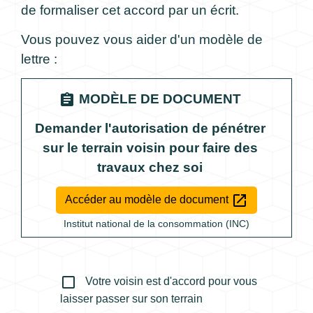
de formaliser cet accord par un écrit.
Vous pouvez vous aider d'un modèle de
lettre :
assignment
MODÈLE DE DOCUMENT
Demander l'autorisation de pénétrer
sur le terrain voisin pour faire des
travaux chez soi
open_in_new
Accéder au modèle de document
Institut national de la consommation (INC)
check_box_outline_blank
Votre voisin est d'accord pour vous
laisser passer sur son terrain