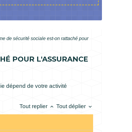
me de sécurité sociale est-on rattaché pour
CHÉ POUR L'ASSURANCE
e dépend de votre activité
Tout replier
Tout déplier
keyboard_arrow_up
keyboard_arrow_down