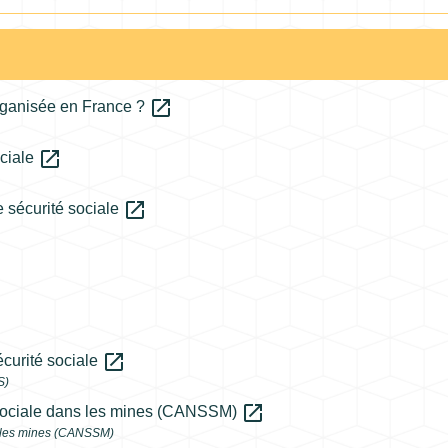
open_in_new
organisée en France ?
open_in_new
ociale
open_in_new
 sécurité sociale
open_in_new
écurité sociale
S)
open_in_new
 sociale dans les mines (CANSSM)
s les mines (CANSSM)