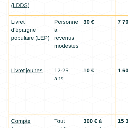
(LDDS)
Livret
Personne
30 €
7 7
d'épargne
à
populaire (LEP)
revenus
modestes
Livret jeunes
12-25
10 €
1 6
ans
Compte
Tout
300 €
à
15 