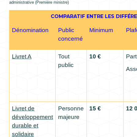
administrative (Première ministre)
COMPARATIF ENTRE LES DIFFÉR
Dénomination
Public
Minimum
Pla
concerné
Livret A
Tout
10 €
Part
public
Asso
Livret de
Personne
15 €
12 
développement
majeure
durable et
solidaire