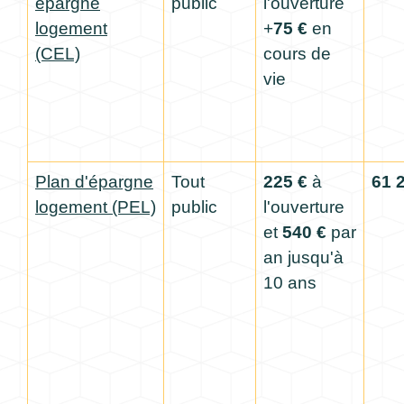
épargne
public
l'ouverture
logement
+
75 €
en
(CEL)
cours de
vie
Plan d'épargne
Tout
225 €
à
61 
logement (PEL)
public
l'ouverture
et
540 €
par
an jusqu'à
10 ans