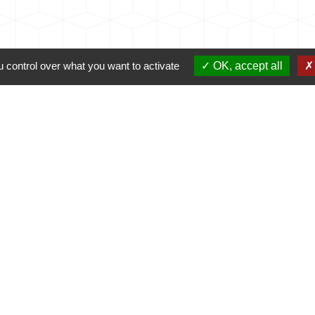
 control over what you want to activate
OK, accept all
Contacts
Commune de Coursac
1 place de la Mairie
24430 Coursac - FRANCE
+33 5 53 54 61 61
urgences uniquement en dehors des horaires d'ou
06.25.42.48.37