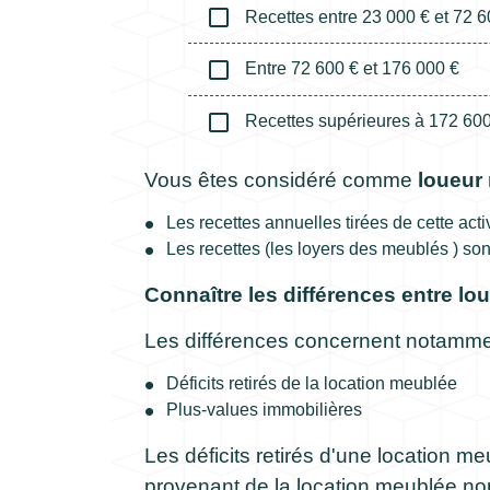
check_box_outline_blank
Recettes entre 23 000 € et 72 6
check_box_outline_blank
Entre 72 600 € et 176 000 €
check_box_outline_blank
Recettes supérieures à 172 600
Vous êtes considéré comme
loueur
Les recettes annuelles tirées de cette ac
Les recettes (les loyers des meublés ) sont
Connaître les différences entre lo
Les différences concernent notammen
Déficits retirés de la location meublée
Plus-values immobilières
Les déficits retirés d'une location 
provenant de la location meublée non