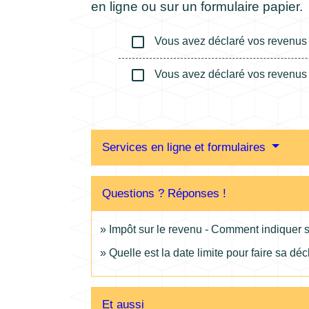
en ligne ou sur un formulaire papier.
check_box_outline_blank
Vous avez déclaré vos revenus 
check_box_outline_blank
Vous avez déclaré vos revenus 
Services en ligne et formulaires
Questions ? Réponses !
Impôt sur le revenu - Comment indiquer
Quelle est la date limite pour faire sa dé
Et aussi