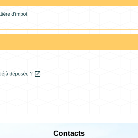
tière d'impôt
open_in_new
i déjà déposée ?
Contacts