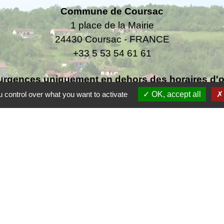
Commune de Coursac
1 place de la Mairie
24430 Coursac - FRANCE
+33 5 53 54 61 61
urgences uniquement en dehors des horaires d'ou
06.25.42.48.37
 control over what you want to activate
OK, accept all
F
F