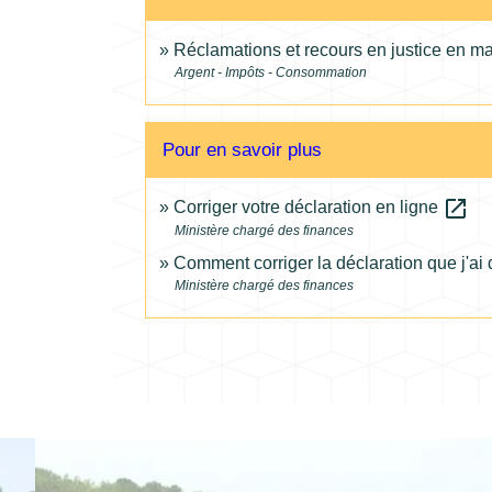
Réclamations et recours en justice en ma
Argent - Impôts - Consommation
Pour en savoir plus
open_in_new
Corriger votre déclaration en ligne
Ministère chargé des finances
Comment corriger la déclaration que j'a
Ministère chargé des finances