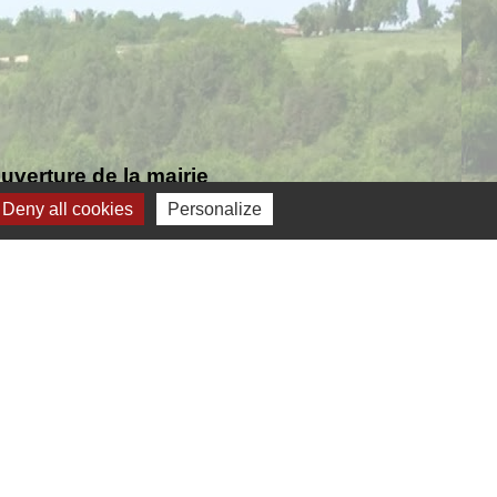
verture de la mairie
Deny all cookies
Personalize
Jumelage
ernelmont (Belgique)
anfare royale de Fernelmont