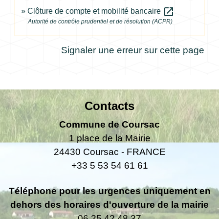
open_in_new
Clôture de compte et mobilité bancaire
Autorité de contrôle prudentiel et de résolution (ACPR)
Signaler une erreur sur cette page
Contacts
Commune de Coursac
1 place de la Mairie
24430 Coursac - FRANCE
+33 5 53 54 61 61
Téléphone pour les urgences uniquement en
dehors des horaires d'ouverture de la mairie
06.25.42.48.37