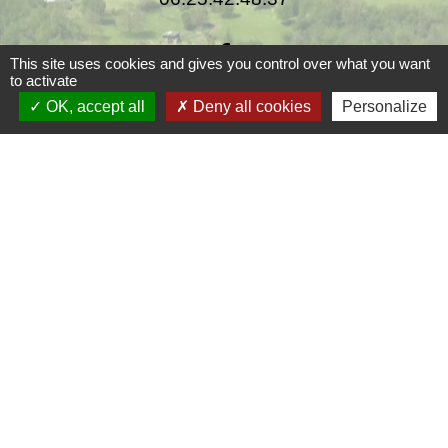
This site uses cookies and gives you control over what you want
to activate
OK, accept all
Deny all cookies
Personalize
Liens
Grand Périgueux
SMD3
Pépinière d'entreprises
Accueil Sud Ouest Coursac
Conseil Départemental de la Dordogne
Jumelage
Fernelmont (Belgique)
Fanfare royale de Fernelmont