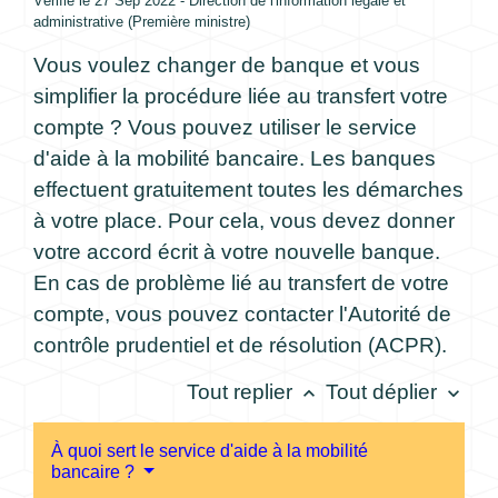
Vérifié le 27 Sep 2022 - Direction de l'information légale et
administrative (Première ministre)
Vous voulez changer de banque et vous
simplifier la procédure liée au transfert votre
compte ? Vous pouvez utiliser le service
d'aide à la mobilité bancaire. Les banques
effectuent gratuitement toutes les démarches
à votre place. Pour cela, vous devez donner
votre accord écrit à votre nouvelle banque.
En cas de problème lié au transfert de votre
compte, vous pouvez contacter l'Autorité de
contrôle prudentiel et de résolution (ACPR).
Tout replier
Tout déplier
keyboard_arrow_up
keyboard_arrow_down
À quoi sert le service d'aide à la mobilité
bancaire ?