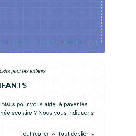
isirs pour les enfants
NFANTS
isirs pour vous aider à payer les
'année scolaire ? Nous vous indiquons
Tout replier
Tout déplier
keyboard_arrow_up
keyboard_arrow_down