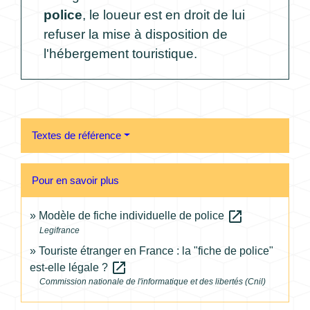
police
, le loueur est en droit de lui
refuser la mise à disposition de
l'hébergement touristique.
Textes de référence
Pour en savoir plus
open_in_new
Modèle de fiche individuelle de police
Legifrance
Touriste étranger en France : la "fiche de police"
open_in_new
est-elle légale ?
Commission nationale de l'informatique et des libertés (Cnil)