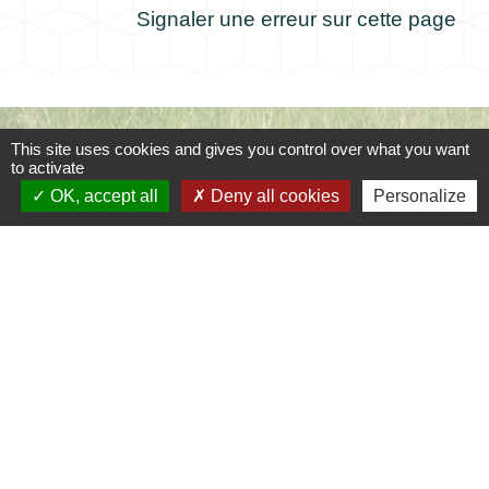
Signaler une erreur sur cette page
Contacts
This site uses cookies and gives you control over what you want
to activate
Commune de Coursac
OK, accept all
Deny all cookies
Personalize
1 place de la Mairie
24430 Coursac - FRANCE
+33 5 53 54 61 61
Téléphone pour les urgences uniquement en
dehors des horaires d'ouverture de la mairie
06.25.42.48.37