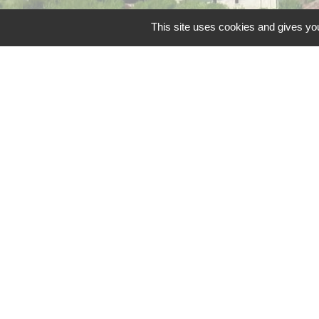
This site uses cookies and gives you
Liens
Grand Périgueux
SMD3
Pépinière d'entreprises
Accueil Sud Ouest Cou
Conseil Départemental
Mentions légales
-
Poli