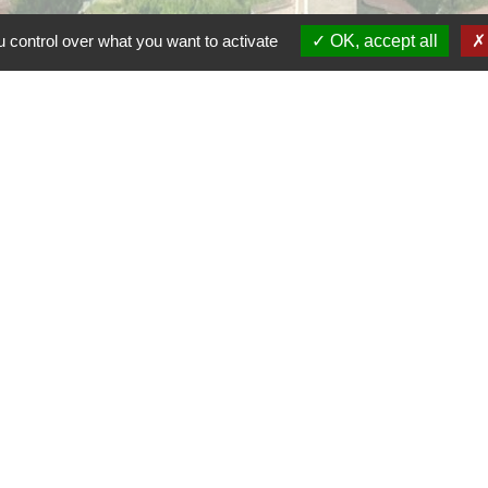
 control over what you want to activate
OK, accept all
F
F
Co
rsac
 de la Dordogne
tique de confidentialité
-
Accessibilité
-
Plan du site
Site créé en partenariat avec Réseau des Communes