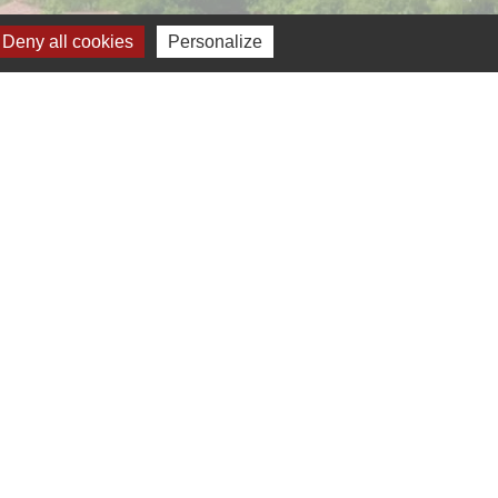
Deny all cookies
Personalize
Jumelage
ernelmont (Belgique)
anfare royale de Fernelmont
lfelice (Italie)
-
Gestion des cookies