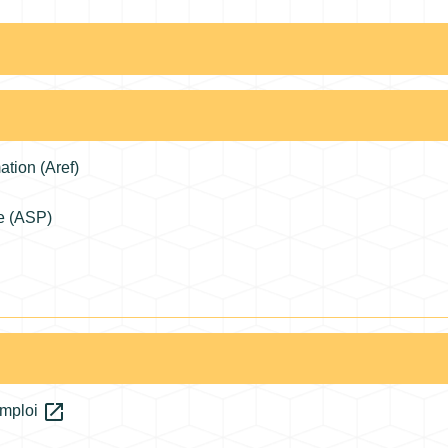
ation (Aref)
le (ASP)
open_in_new
emploi