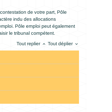
contestation de votre part, Pôle
actère indu des allocations
emploi. Pôle emploi peut également
isir le tribunal compétent.
Tout replier
Tout déplier
keyboard_arrow_up
keyboard_arrow_down