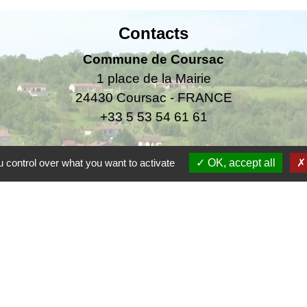
Contacts
Commune de Coursac
1 place de la Mairie
24430 Coursac - FRANCE
+33 5 53 54 61 61
urgences uniquement en dehors des horaires d'ou
 control over what you want to activate
OK, accept all
06.25.42.48.37
F