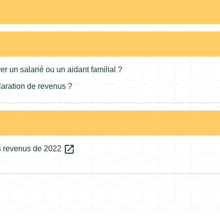
er un salarié ou un aidant familial ?
claration de revenus ?
open_in_new
es revenus de 2022