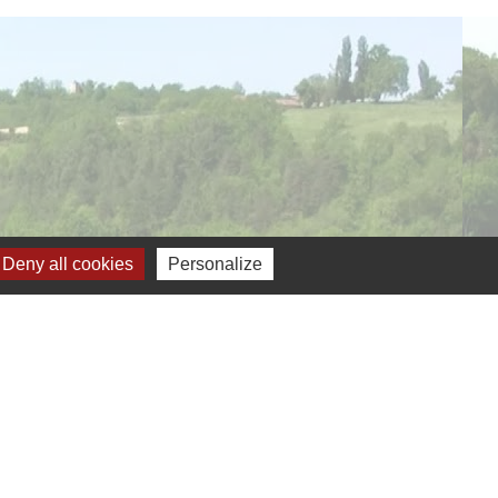
verture de la mairie
Deny all cookies
Personalize
Jumelage
ernelmont (Belgique)