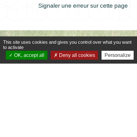
Signaler une erreur sur cette page
Contacts
This site uses cookies and gives you control over what you want
to activate
Commune de Coursac
OK, accept all
Deny all cookies
Personalize
1 place de la Mairie
24430 Coursac - FRANCE
+33 5 53 54 61 61
Téléphone pour les urgences uniquement en
dehors des horaires d'ouverture de la mairie
06.25.42.48.37