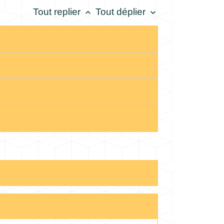
Tout replier
Tout déplier
keyboard_arrow_up
keyboard_arrow_down