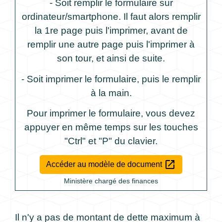
- Soit remplir le formulaire sur
ordinateur/smartphone. Il faut alors remplir
la 1
re
page puis l'imprimer, avant de
remplir une autre page puis l'imprimer à
son tour, et ainsi de suite.
- Soit imprimer le formulaire, puis le remplir
à la main.
Pour imprimer le formulaire, vous devez
appuyer en même temps sur les touches
"Ctrl" et "P" du clavier.
open_in_new
Accéder au modèle de document
Ministère chargé des finances
Il n'y a pas de montant de dette maximum à