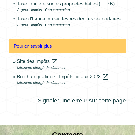
Taxe foncière sur les propriétés bâties (TFPB)
Argent - Impôts - Consommation
Taxe d'habitation sur les résidences secondaires
Argent - Impôts - Consommation
Pour en savoir plus
open_in_new
Site des impôts
Ministère chargé des finances
open_in_new
Brochure pratique - Impôts locaux 2023
Ministère chargé des finances
Signaler une erreur sur cette page
Contacts