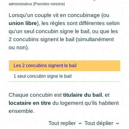
administrative (Première ministre)
Lorsqu'un couple vit en concubinage (ou
union libre
), les règles sont différentes selon
qu'un seul concubin signe le bail, ou que les
2 concubins signent le bail (simultanément
ou non).
Les 2 concubins signent le bail
1 seul concubin signe le bail
Chaque concubin est
titulaire du bail
, et
locataire en titre
du logement qu'ils habitent
ensemble.
Tout replier
Tout déplier
keyboard_arrow_up
keyboard_arrow_down