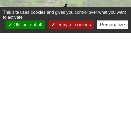
This site uses cookies and gives you control over what you want
to activate
OK, accept all
Deny all cookies
Personalize
Liens
Grand Périgueux
SMD3
Pépinière d'entreprises
Accueil Sud Ouest Coursac
Conseil Départemental de la Dordogne
Jumelage
Fernelmont (Belgique)
Fanfare royale de Fernelmont
Colfelice (Italie)